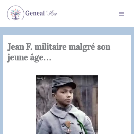
Aller
au
contenu
Jean F. militaire malgré son
jeune âge…
Par
Geneal'Isa
/
22 juillet 2025